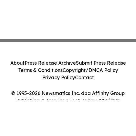
About
Press Release Archive
Submit Press Release
Terms & Conditions
Copyright/DMCA Policy
Privacy Policy
Contact
© 1995-2026 Newsmatics Inc. dba Affinity Group
Publishing & American Tech Today. All Rights
Reserved.
Cookie Settings / Your Privacy Choices