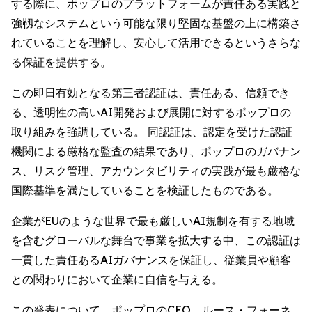
する際に、ポップロのプラットフォームが責任ある実践と
強靱なシステムという可能な限り堅固な基盤の上に構築さ
れていることを理解し、安心して活用できるというさらな
る保証を提供する。
この即日有効となる第三者認証は、責任ある、信頼でき
る、透明性の高いAI開発および展開に対するポップロの
取り組みを強調している。 同認証は、認定を受けた認証
機関による厳格な監査の結果であり、ポップロのガバナン
ス、リスク管理、アカウンタビリティの実践が最も厳格な
国際基準を満たしていることを検証したものである。
企業がEUのような世界で最も厳しいAI規制を有する地域
を含むグローバルな舞台で事業を拡大する中、この認証は
一貫した責任あるAIガバナンスを保証し、従業員や顧客
との関わりにおいて企業に自信を与える。
この発表について、ポップロのCEO、ルース・フォーネ