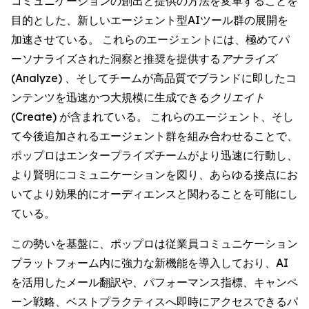
コミュニケーションの創出と提供の方法を変革することを
目的とした、新しいエージェント型AIツール群の展開を
加速させている。 これらのエージェントには、極めてパ
ーソナライズされた洞察と推奨を提供する
アナライズ
(Analyze)
、そしてチームが高品質でブランドに即したコ
ンテンツを迅速かつ大規模に生成できる
クリエイト
(Create)
が含まれている。 これらのエージェント、そし
て今後追加されるエージェント群を組み合わせることで、
ポップロはエンタープライズチームがより迅速に行動し、
より賢明にコミュニケーションを図り、あらゆる接点にお
いてより効果的にオーディエンスと関わることを可能にし
ている。
この勢いを基盤に、ポップロは従業員コミュニケーション
プラットフォーム内に強力な新機能を導入しており、AI
を活用したメール翻訳や、パフォーマンス指標、キャンペ
ーン戦略、ベストプラクティスへ即時にアクセスできるパ