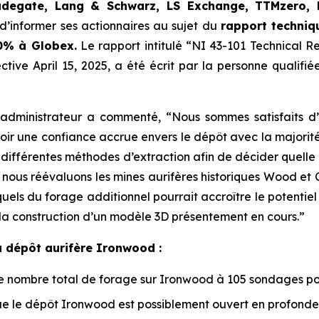
adegate, Lang & Schwarz, LS Exchange, TTMzero,
d’informer ses actionnaires au sujet du
rapport techniq
0% à Globex.
Le rapport intitulé “NI 43-101 Technical R
ive April 15, 2025, a été écrit par la personne qualifiée
t administrateur a commenté, “Nous sommes satisfaits 
oir une confiance accrue envers le dépôt avec la majorit
différentes méthodes d’extraction afin de décider quelle e
ous réévaluons les mines aurifères historiques Wood et C
esquels du forage additionnel pourrait accroître le potenti
 la construction d’un modèle 3D présentement en cours.”
du dépôt aurifère Ironwood :
nombre total de forage sur Ironwood à 105 sondages pou
 le dépôt Ironwood est possiblement ouvert en profonde